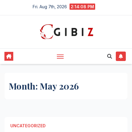
Skip
Fri. Aug 7th, 2026
2:14:09 PM
to
content
Month:
May 2026
UNCATEGORIZED