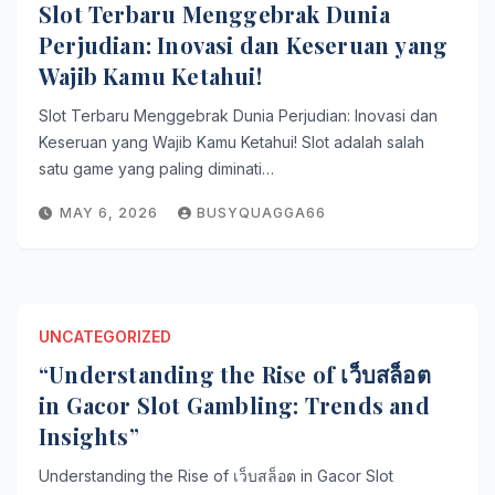
Slot Terbaru Menggebrak Dunia
Perjudian: Inovasi dan Keseruan yang
Wajib Kamu Ketahui!
Slot Terbaru Menggebrak Dunia Perjudian: Inovasi dan
Keseruan yang Wajib Kamu Ketahui! Slot adalah salah
satu game yang paling diminati…
MAY 6, 2026
BUSYQUAGGA66
UNCATEGORIZED
“Understanding the Rise of เว็บสล็อต
in Gacor Slot Gambling: Trends and
Insights”
Understanding the Rise of เว็บสล็อต in Gacor Slot