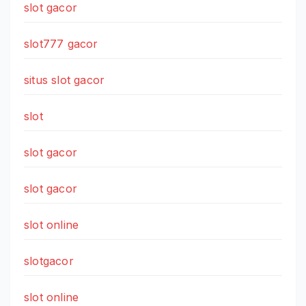
slot gacor
slot777 gacor
situs slot gacor
slot
slot gacor
slot gacor
slot online
slotgacor
slot online