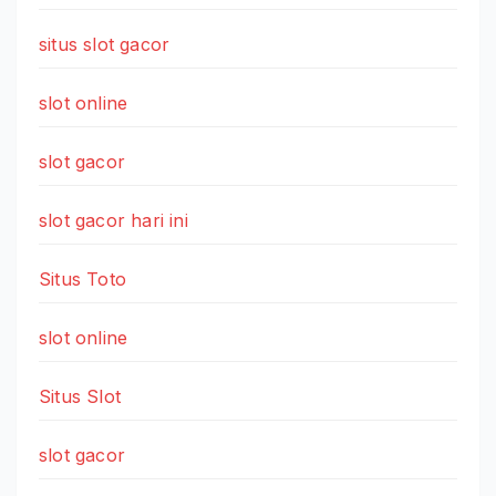
situs slot gacor
slot online
slot gacor
slot gacor hari ini
Situs Toto
slot online
Situs Slot
slot gacor