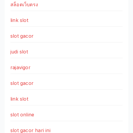
สล็อตเว็บตรง
link slot
slot gacor
judi slot
rajavigor
slot gacor
link slot
slot online
slot gacor hari ini