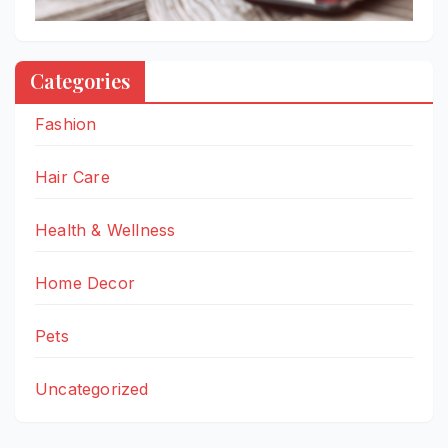
Categories
Fashion
Hair Care
Health & Wellness
Home Decor
Pets
Uncategorized