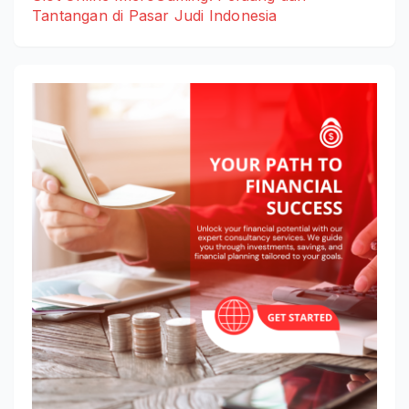
Tantangan di Pasar Judi Indonesia