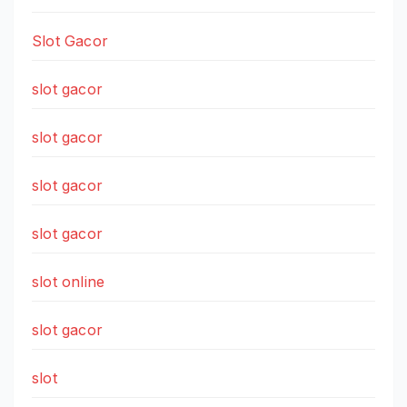
Slot Gacor
slot gacor
slot gacor
slot gacor
slot gacor
slot online
slot gacor
slot