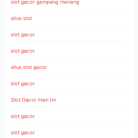
slot gacor gampang menang
situs slot
slot gacor
slot gacor
situs slot gacor
slot gacor
Slot Gacor Hari Ini
slot gacor
slot gacor