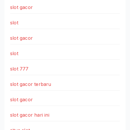
slot gacor
slot
slot gacor
slot
slot 777
slot gacor terbaru
slot gacor
slot gacor hari ini