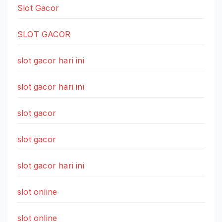
Slot Gacor
SLOT GACOR
slot gacor hari ini
slot gacor hari ini
slot gacor
slot gacor
slot gacor hari ini
slot online
slot online