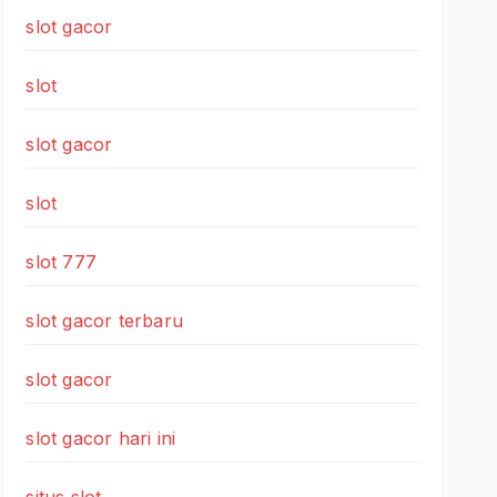
slot gacor
slot
slot gacor
slot
slot 777
slot gacor terbaru
slot gacor
slot gacor hari ini