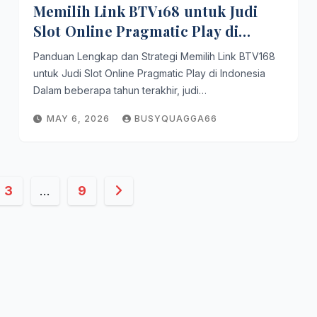
Memilih Link BTV168 untuk Judi
Slot Online Pragmatic Play di
Indonesia
Panduan Lengkap dan Strategi Memilih Link BTV168
untuk Judi Slot Online Pragmatic Play di Indonesia
Dalam beberapa tahun terakhir, judi…
MAY 6, 2026
BUSYQUAGGA66
3
…
9