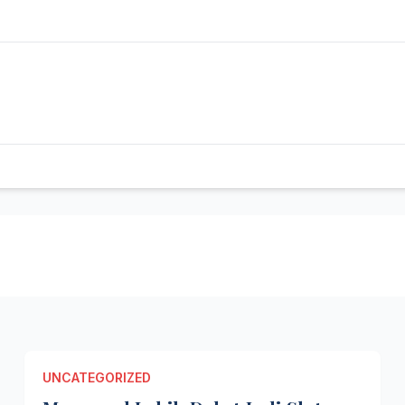
UNCATEGORIZED