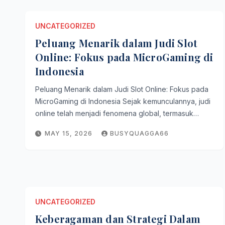
UNCATEGORIZED
Peluang Menarik dalam Judi Slot
Online: Fokus pada MicroGaming di
Indonesia
Peluang Menarik dalam Judi Slot Online: Fokus pada
MicroGaming di Indonesia Sejak kemunculannya, judi
online telah menjadi fenomena global, termasuk…
MAY 15, 2026
BUSYQUAGGA66
UNCATEGORIZED
Keberagaman dan Strategi Dalam