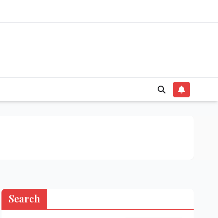
Search