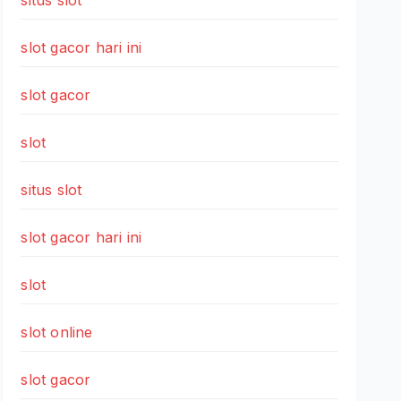
situs slot
slot gacor hari ini
slot gacor
slot
situs slot
slot gacor hari ini
slot
slot online
slot gacor