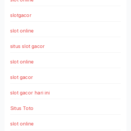
slotgacor
slot online
situs slot gacor
slot online
slot gacor
slot gacor hari ini
Situs Toto
slot online