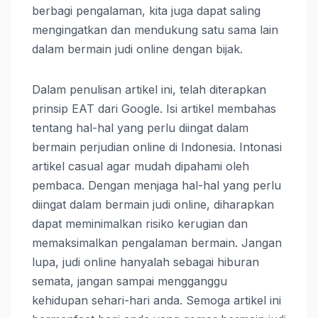
berbagi pengalaman, kita juga dapat saling
mengingatkan dan mendukung satu sama lain
dalam bermain judi online dengan bijak.
Dalam penulisan artikel ini, telah diterapkan
prinsip EAT dari Google. Isi artikel membahas
tentang hal-hal yang perlu diingat dalam
bermain perjudian online di Indonesia. Intonasi
artikel casual agar mudah dipahami oleh
pembaca. Dengan menjaga hal-hal yang perlu
diingat dalam bermain judi online, diharapkan
dapat meminimalkan risiko kerugian dan
memaksimalkan pengalaman bermain. Jangan
lupa, judi online hanyalah sebagai hiburan
semata, jangan sampai mengganggu
kehidupan sehari-hari anda. Semoga artikel ini