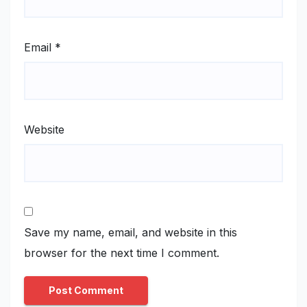
Email
*
Website
Save my name, email, and website in this
browser for the next time I comment.