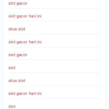
slot gacor
slot gacor hari ini
situs slot
slot gacor hari ini
slot gacor
slot
situs slot
slot gacor hari ini
slot