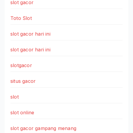
slot gacor
Toto Slot
slot gacor hari ini
slot gacor hari ini
slotgacor
situs gacor
slot
slot online
slot gacor gampang menang