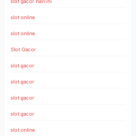
slot gacor hari ini
slot online
slot online
Slot Gacor
slot gacor
slot gacor
slot gacor
slot gacor
slot online