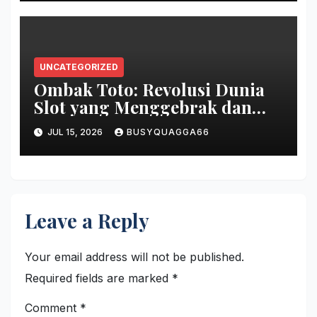
UNCATEGORIZED
Ombak Toto: Revolusi Dunia
Slot yang Menggebrak dan
Mengubah Cara Bermain!
JUL 15, 2026
BUSYQUAGGA66
Leave a Reply
Your email address will not be published.
Required fields are marked
*
Comment
*