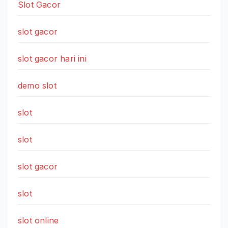
Slot Gacor
slot gacor
slot gacor hari ini
demo slot
slot
slot
slot gacor
slot
slot online