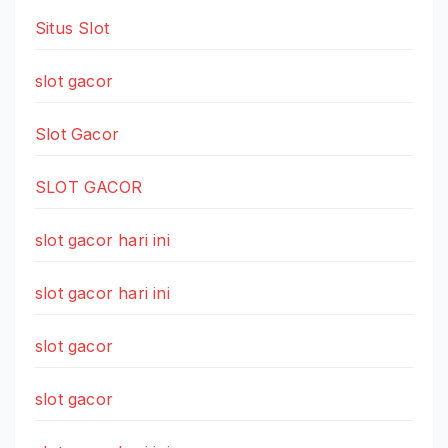
Situs Slot
slot gacor
Slot Gacor
SLOT GACOR
slot gacor hari ini
slot gacor hari ini
slot gacor
slot gacor