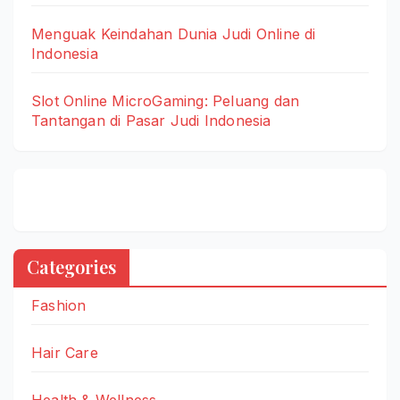
Menguak Keindahan Dunia Judi Online di
Indonesia
Slot Online MicroGaming: Peluang dan
Tantangan di Pasar Judi Indonesia
Categories
Fashion
Hair Care
Health & Wellness