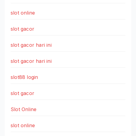
slot online
slot gacor
slot gacor hari ini
slot gacor hari ini
slot88 login
slot gacor
Slot Online
slot online