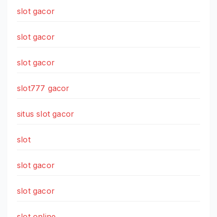
slot gacor
slot gacor
slot gacor
slot777 gacor
situs slot gacor
slot
slot gacor
slot gacor
slot online