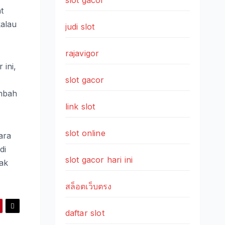
slot gacor
t
kalau
judi slot
rajavigor
 ini,
slot gacor
ambah
link slot
slot online
ara
di
slot gacor hari ini
dak
สล็อตเว็บตรง
daftar slot