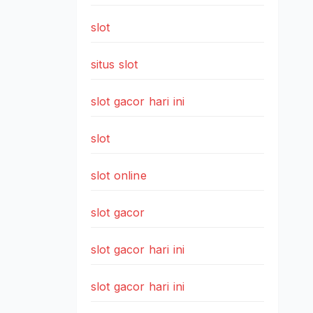
slot
situs slot
slot gacor hari ini
slot
slot online
slot gacor
slot gacor hari ini
slot gacor hari ini