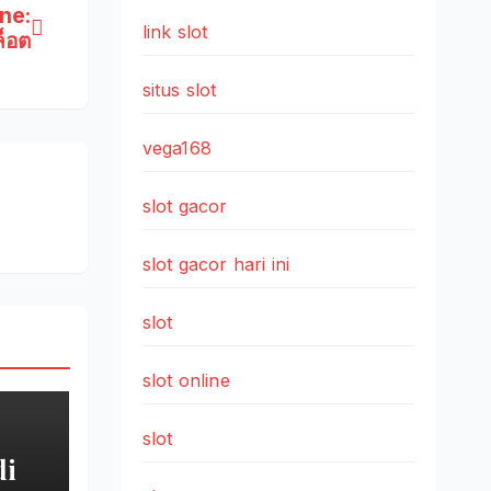
ne:
link slot
็อต
situs slot
vega168
slot gacor
slot gacor hari ini
slot
slot online
slot
di