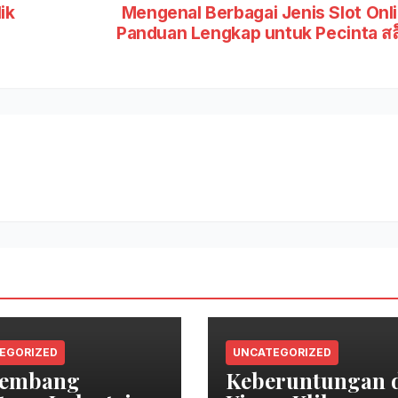
ik
Mengenal Berbagai Jenis Slot Onli
Panduan Lengkap untuk Pecinta สล
EGORIZED
UNCATEGORIZED
kembang
Keberuntungan 