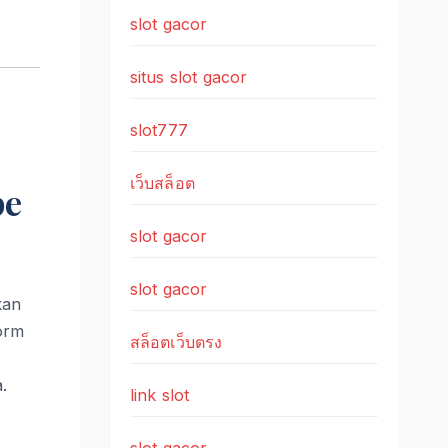
slot gacor
situs slot gacor
slot777
เว็บสล็อต
pe
slot gacor
slot gacor
kan
form
สล็อตเว็บตรง
.
link slot