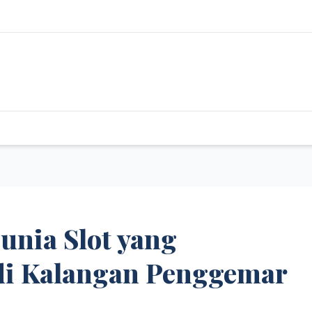
unia Slot yang
di Kalangan Penggemar