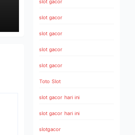
slot gacor
 di
slot gacor
slot gacor
slot gacor
slot gacor
Toto Slot
slot gacor hari ini
slot gacor hari ini
slotgacor