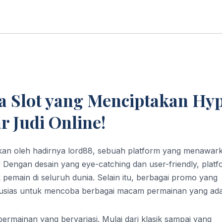
a Slot yang Menciptakan Hy
 Judi Online!
ohkan oleh hadirnya lord88, sebuah platform yang menawar
 Dengan desain yang eye-catching dan user-friendly, plat
 pemain di seluruh dunia. Selain itu, berbagai promo yang
usias untuk mencoba berbagai macam permainan yang ada
 permainan yang bervariasi. Mulai dari klasik sampai yang