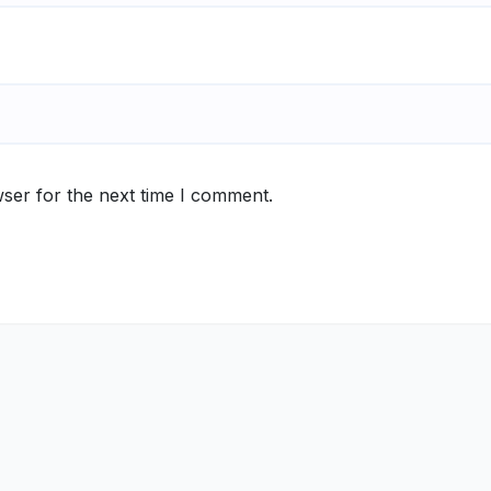
ser for the next time I comment.