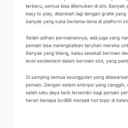
terbaru, semua bisa ditemukan di sini. Banyak 
easy to play, ditambah lagi dengan grafik yang
banyak yang suka berlama-lama di platform in
Selain pilihan permainannya, ada juga yang nam
pemain bisa meningkatkan taruhan mereka unt
Banyak yang bilang, kalau sesekali bermain den
level excitement dalam bermain slot, yang pa
Di samping semua keunggulan yang ditawarka
pemain. Dengan sistem enkripsi yang canggih, da
salah satu daya tarik tersendiri bagi pemain ya
heran kenapa lord88 menjadi hot topic di kalan