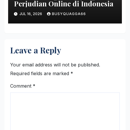
Perjudian Online di Indonesia
JUL 16, 2026
BUSYQUAGGA66
Leave a Reply
Your email address will not be published.
Required fields are marked
*
Comment
*