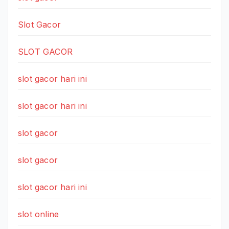
Slot Gacor
SLOT GACOR
slot gacor hari ini
slot gacor hari ini
slot gacor
slot gacor
slot gacor hari ini
slot online