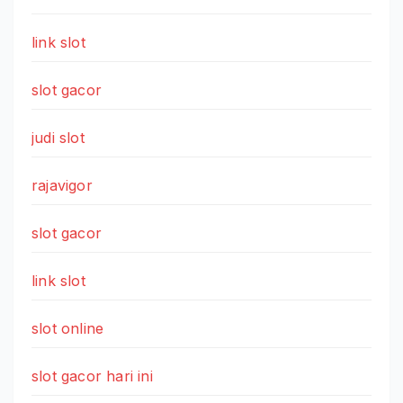
link slot
slot gacor
judi slot
rajavigor
slot gacor
link slot
slot online
slot gacor hari ini