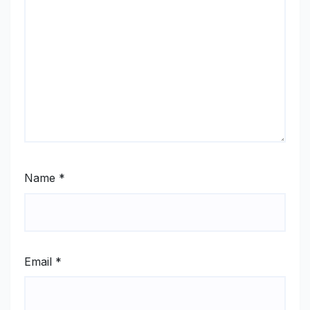
Name
*
Email
*