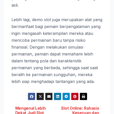
asli.
Lebih lagi, demo slot juga merupakan alat yang
bermanfaat bagi pemain berpengalaman yang
ingin mengasah keterampilan mereka atau
mencoba permainan baru tanpa risiko
finansial. Dengan melakukan simulasi
permainan, pemain dapat memahami lebih
dalam tentang pola dan karakteristik
permainan yang berbeda, sehingga saat saat
beralih ke permainan sungguhan, mereka
lebih siap menghadapi tantangan yang ada.
Post
Mengenal Lebih
Slot Online: Rahasia
Dekat Judi Slot
Keseruan dan