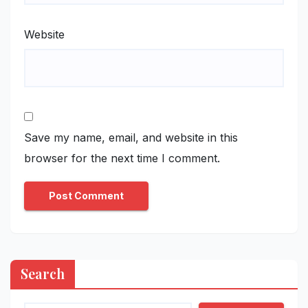
Website
Save my name, email, and website in this
browser for the next time I comment.
Search