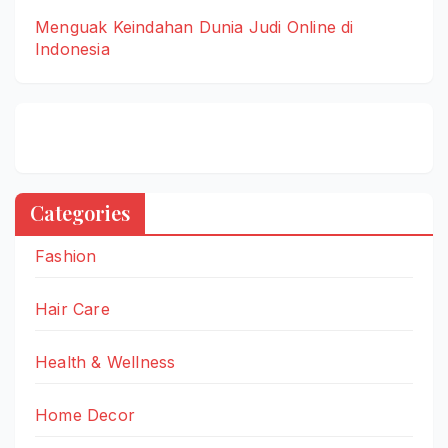
Menguak Keindahan Dunia Judi Online di
Indonesia
Categories
Fashion
Hair Care
Health & Wellness
Home Decor