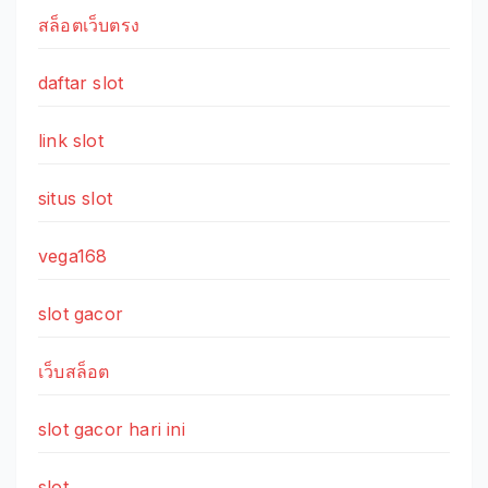
สล็อตเว็บตรง
daftar slot
link slot
situs slot
vega168
slot gacor
เว็บสล็อต
slot gacor hari ini
slot