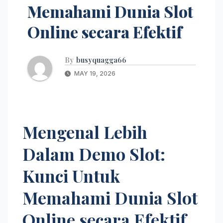
Memahami Dunia Slot
Online secara Efektif
By
busyquagga66
MAY 19, 2026
Mengenal Lebih
Dalam Demo Slot:
Kunci Untuk
Memahami Dunia Slot
Online secara Efektif