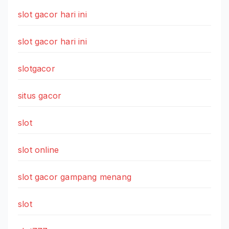
slot gacor hari ini
slot gacor hari ini
slotgacor
situs gacor
slot
slot online
slot gacor gampang menang
slot