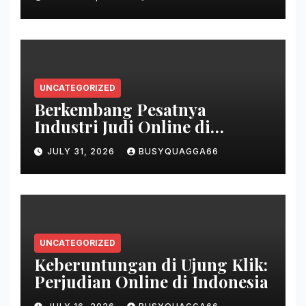
UNCATEGORIZED
Berkembang Pesatnya
Industri Judi Online di
Indonesia
JULY 31, 2026
BUSYQUAGGA66
UNCATEGORIZED
Keberuntungan di Ujung Klik:
Perjudian Online di Indonesia