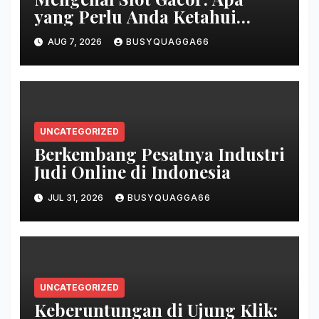
yang Perlu Anda Ketahui
Sebelum Bermain Online
AUG 7, 2026
BUSYQUAGGA66
UNCATEGORIZED
Berkembang Pesatnya Industri
Judi Online di Indonesia
JUL 31, 2026
BUSYQUAGGA66
UNCATEGORIZED
Keberuntungan di Ujung Klik: