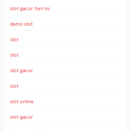
slot gacor hari ini
demo slot
slot
slot
slot gacor
slot
slot online
slot gacor