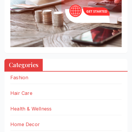
Categories
Fashion
Hair Care
Health & Wellness
Home Decor