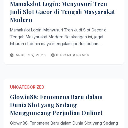
Mamakslot Login: Menyusuri Tren
Judi Slot Gacor di Tengah Masyarakat
Modern
Mamakslot Login: Menyusuri Tren Judi Slot Gacor di
Tengah Masyarakat Modern Belakangan ini, jagat
hiburan di dunia maya mengalami pertumbuhan…
APRIL 26, 2026
BUSYQUAGGA66
UNCATEGORIZED
Glowin88: Fenomena Baru dalam
Dunia Slot yang Sedang
Mengguncang Perjudian Online!
Glowin88: Fenomena Baru dalam Dunia Slot yang Sedang