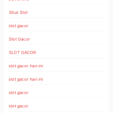
Situs Slot
slot gacor
Slot Gacor
SLOT GACOR
slot gacor hari ini
slot gacor hari ini
slot gacor
slot gacor