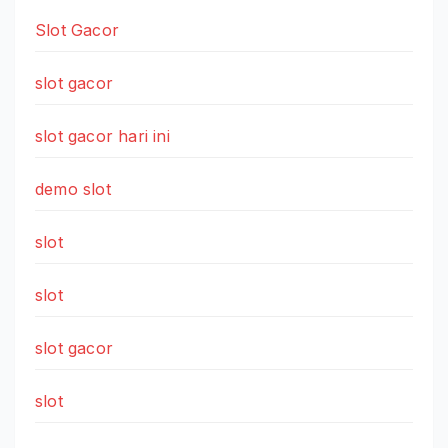
Slot Gacor
slot gacor
slot gacor hari ini
demo slot
slot
slot
slot gacor
slot