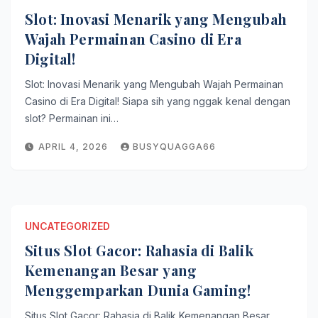
Slot: Inovasi Menarik yang Mengubah
Wajah Permainan Casino di Era
Digital!
Slot: Inovasi Menarik yang Mengubah Wajah Permainan
Casino di Era Digital! Siapa sih yang nggak kenal dengan
slot? Permainan ini…
APRIL 4, 2026
BUSYQUAGGA66
UNCATEGORIZED
Situs Slot Gacor: Rahasia di Balik
Kemenangan Besar yang
Menggemparkan Dunia Gaming!
Situs Slot Gacor: Rahasia di Balik Kemenangan Besar