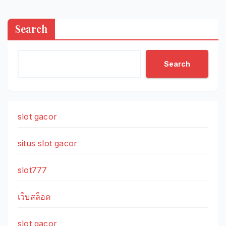
Search
Search
slot gacor
situs slot gacor
slot777
เว็บสล็อต
slot gacor