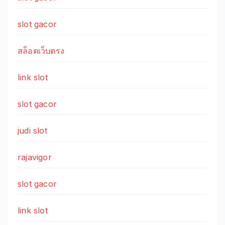
slot gacor
สล็อตเว็บตรง
link slot
slot gacor
judi slot
rajavigor
slot gacor
link slot