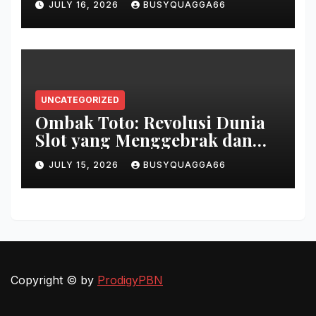
JULY 16, 2026
BUSYQUAGGA66
UNCATEGORIZED
Ombak Toto: Revolusi Dunia
Slot yang Menggebrak dan
Mengubah Cara Bermain!
JULY 15, 2026
BUSYQUAGGA66
Copyright © by
ProdigyPBN