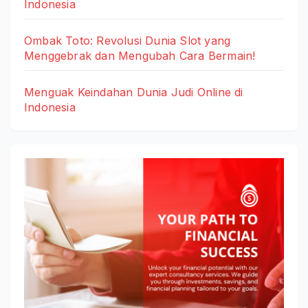
Indonesia
Ombak Toto: Revolusi Dunia Slot yang
Menggebrak dan Mengubah Cara Bermain!
Menguak Keindahan Dunia Judi Online di
Indonesia