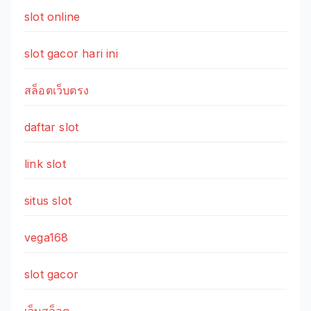
slot online
slot gacor hari ini
สล็อตเว็บตรง
daftar slot
link slot
situs slot
vega168
slot gacor