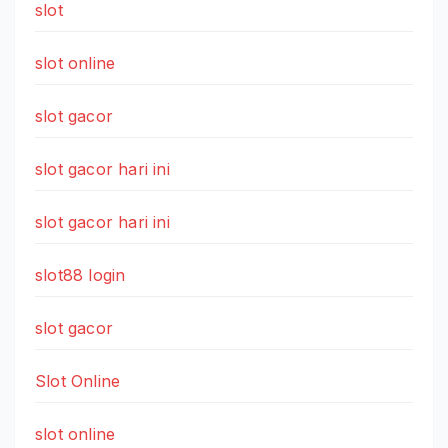
slot
slot online
slot gacor
slot gacor hari ini
slot gacor hari ini
slot88 login
slot gacor
Slot Online
slot online