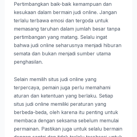
Pertimbangkan baik-baik kemampuan dan
kesukaan dalam bermain judi online. Jangan
terlalu terbawa emosi dan tergoda untuk
memasang taruhan dalam jumlah besar tanpa
pertimbangan yang matang. Selalu ingat
bahwa judi online seharusnya menjadi hiburan
semata dan bukan menjadi sumber utama
penghasilan.
Selain memilih situs judi online yang
terpercaya, pemain juga perlu memahami
aturan dan ketentuan yang berlaku. Setiap
situs judi online memiliki peraturan yang
berbeda-beda, oleh karena itu penting untuk
membaca dengan seksama sebelum memulai
permainan. Pastikan juga untuk selalu bermain
dengan santai dan tidak terlalu terobsesi untuk