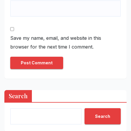
Save my name, email, and website in this
browser for the next time I comment.
Search
Search