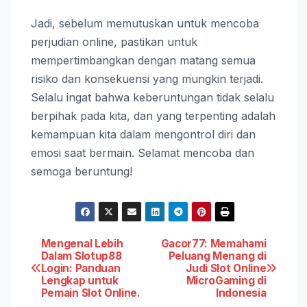
Jadi, sebelum memutuskan untuk mencoba
perjudian online, pastikan untuk
mempertimbangkan dengan matang semua
risiko dan konsekuensi yang mungkin terjadi.
Selalu ingat bahwa keberuntungan tidak selalu
berpihak pada kita, dan yang terpenting adalah
kemampuan kita dalam mengontrol diri dan
emosi saat bermain. Selamat mencoba dan
semoga beruntung!
Post
Mengenal Lebih
Gacor77: Memahami
Dalam Slotup88
Peluang Menang di
Login: Panduan
Judi Slot Online
navigation
Lengkap untuk
MicroGaming di
Pemain Slot Online.
Indonesia