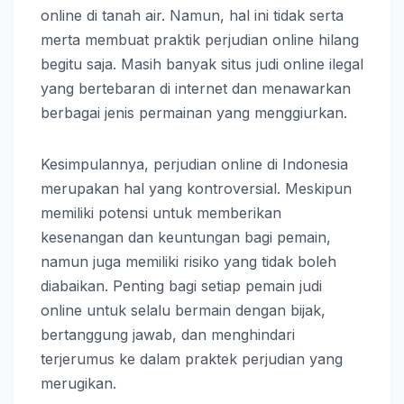
online di tanah air. Namun, hal ini tidak serta
merta membuat praktik perjudian online hilang
begitu saja. Masih banyak situs judi online ilegal
yang bertebaran di internet dan menawarkan
berbagai jenis permainan yang menggiurkan.
Kesimpulannya, perjudian online di Indonesia
merupakan hal yang kontroversial. Meskipun
memiliki potensi untuk memberikan
kesenangan dan keuntungan bagi pemain,
namun juga memiliki risiko yang tidak boleh
diabaikan. Penting bagi setiap pemain judi
online untuk selalu bermain dengan bijak,
bertanggung jawab, dan menghindari
terjerumus ke dalam praktek perjudian yang
merugikan.