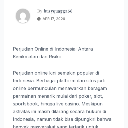
By
busyquagga66
APR 17, 2026
Perjudian Online di Indonesia: Antara
Kenikmatan dan Risiko
Perjudian online kini semakin populer di
Indonesia. Berbagai platform dan situs judi
online bermunculan menawarkan beragam
permainan menarik mulai dari poker, slot,
sportsbook, hingga live casino. Meskipun
aktivitas ini masih dilarang secara hukum di
Indonesia, namun tidak bisa dipungkiri bahwa
banyak masyarakat yang tertarik untuk