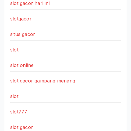
slot gacor hari ini
slotgacor
situs gacor
slot
slot online
slot gacor gampang menang
slot
slot777
slot gacor