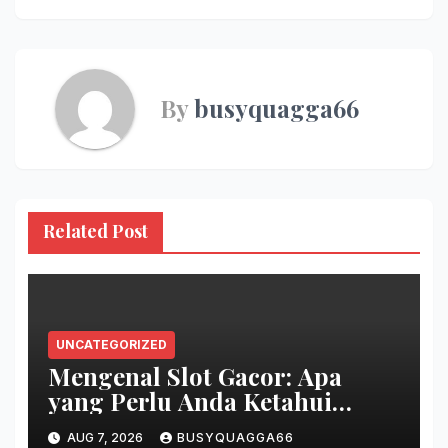
By
busyquagga66
Related Post
UNCATEGORIZED
Mengenal Slot Gacor: Apa
yang Perlu Anda Ketahui
Sebelum Bermain Online
AUG 7, 2026
BUSYQUAGGA66