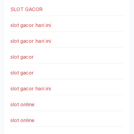
SLOT GACOR
slot gacor hari ini
slot gacor hari ini
slot gacor
slot gacor
slot gacor hari ini
slot online
slot online