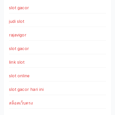
slot gacor
judi slot
rajavigor
slot gacor
link slot
slot online
slot gacor hari ini
สล็อตเว็บตรง