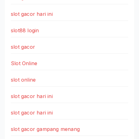
slot gacor hari ini
slot88 login
slot gacor
Slot Online
slot online
slot gacor hari ini
slot gacor hari ini
slot gacor gampang menang