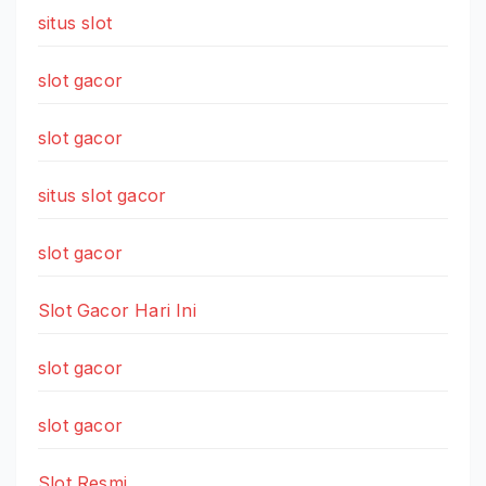
situs slot
slot gacor
slot gacor
situs slot gacor
slot gacor
Slot Gacor Hari Ini
slot gacor
slot gacor
Slot Resmi